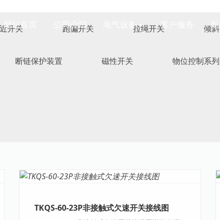
网站首页
公司介绍
电气设备
客户服务
新
近开关
跑偏开关
拉绳开关
倾斜
断链保护装置
磁性开关
物位控制系列
TKQS-60-23P非接触式欠速开关接线图