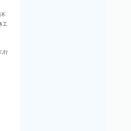
源不
务工
,行