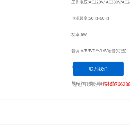
工作电压:AC220V/ AC380V/AC
电源频率:50Hz-60Hz
功率:6W
音调:A/B/E/D/Y/L/F/语音(可选)
声级:106dB
联系我们
颜色:红、黄、绿(供选择)
您也可以拨打
1516376628
示警fang式:声光
工作温度:-30℃- 70℃