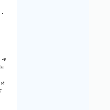
漏，
工作
间
一体
商