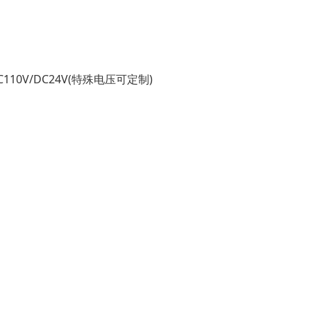
工作湿度:10%~ 95% (不凝结)
参考重量:2.7Kg
/AC110V/DC24V(特殊电压可定制)
材质:壳体:铝合金灯罩:PC