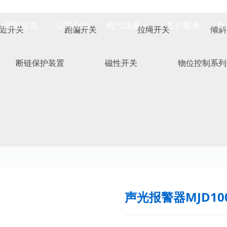
网站首页
公司介绍
电气设备
客户服务
新
近开关
跑偏开关
拉绳开关
倾斜
断链保护装置
磁性开关
物位控制系列
声光报警器MJD100