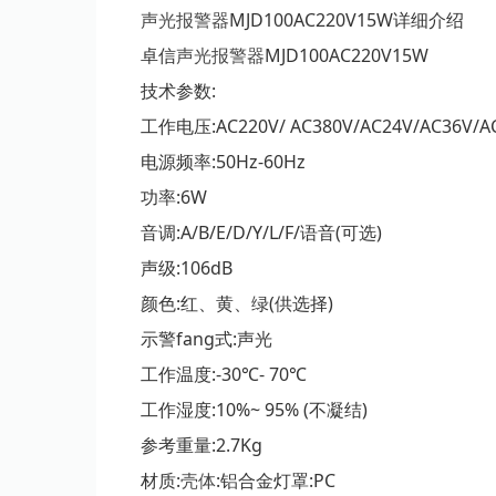
声光报警器
MJD100AC220V15W详细介绍
卓信
声光报警器
MJD100AC220V15W
技术参数:
工作电压:AC220V/ AC380V/AC24V/AC36V
电源频率:50Hz-60Hz
功率:6W
音调:A/B/E/D/Y/L/F/语音(可选)
声级:106dB
颜色:红、黄、绿(供选择)
示警fang式:声光
工作温度:-30℃- 70℃
工作湿度:10%~ 95% (不凝结)
参考重量:2.7Kg
材质:
壳体
:铝合金灯罩:PC