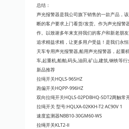
总结：
声光报警器是我公司旗下销售的一款产品，该
断的客户要求上门看货/发货。作为声光报警
作。以致谢多年来支持我们的客户和新老朋友
追求精益求精，让更多用户受益！是我们永恒
天车专用声光报警器,船用声光报警器，起重
车,起重机,船舶,码头,油田,矿山,建筑,钢铁等
新品推荐
拉绳开关
HQLS-965HZ
跑偏开关
HQPP-996HZ
双向
拉绳开关
HQLS-02PDBHQ-SDT2两
拉绳开关
型号:HQLXA-02KKH-T2 AC90V 1
速度监测器NBB10-30GM60-WS
拉绳开关KLT2-Ⅱ