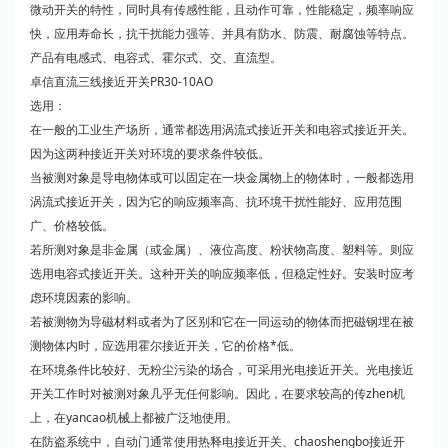
微动开关的特性，同时具有传感性能，且动作可靠，性能稳定，频率响应
快，应用寿命长，抗干扰能力强等、并具有防水、防震、耐腐蚀等特点。
产品有电感式、电容式、霍尔式、交、直流型。
卓信直流三线接近开关PR30-10AO
选用：
在一般的工业生产场所，通常都选用涡流式接近开关和电容式接近开关。
因为这两种接近开关对环境的要求条件较低。
当被测对象是导电物体或可以固定在一块金属物上的物体时，一般都选用
涡流式接近开关，因为它的响应频率高、抗环境干扰性能好、应用范围
广、价格较低。
若所测对象是非金属（或金属）、液位高度、粉状物高度、塑料等。则应
选用电容式接近开关。这种开关的响应频率低，但稳定性好。安装时应考
虑环境因素的影响。
若被测物为导磁材料或者为了区别和它在一同运动的物体而把磁钢埋在被
测物体内时，应选用霍尔接近开关，它的价格*低。
在环境条件比较好、无粉尘污染的场合，可采用光电接近开关。光电接近
开关工作时对被测对象几乎无任何影响。因此，在要求较高的传zhen机
上，在yancao机械上都被广泛地使用。
在防盗系统中，自动门通常使用热释电接近开关、chaoshengbo接近开