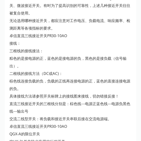
关、微波接近开关。有时为了提高识别的可靠性，上述几种接近开关往往
被复合使用。
无论选用哪种接近开关，都应注意对工作电压、负载电流、响应频率、检
测距离等各项指标的要求。
卓信直流三线接近开关PR30-10AO
接线：
三根线的接线接法：
粽色的是接电源的正，蓝色的是接电源的负，黑色的是接负载（信号输
出）。
二根线的接线方法（DC或AC)：
棕色线连接负载的负，负载的正线再连接电源的正，蓝色的直接连接电源
的负。
具体接线方法请参照开关标牌上的接线图来接线，切勿错接反接！
直流三线接近开关的三根线分别是：棕色线---电源正蓝色线---电源负黑色
线---输出号
交流二线型开关：将负载和接近开关串联后接在交流电源端。
卓信直流三线接近开关PR30-10AO
QGX-A的限位开关