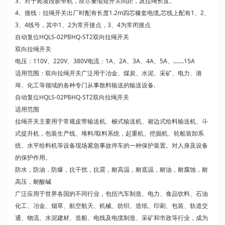
3、对于爬坡段胶带机，应尽量缩短开关间距，及拉绳长度。
4、接线：拉绳开关出厂时配有长度1.2m四芯橡套电缆,芯线上配有1、2、
3、4线号，其中1、2为常开接点，3、4为常闭接点
自动复位HQLS-02PBHQ-ST2双向拉绳开关
双向拉绳开关
电压：110V、220V、380V电流：1A、2A、3A、4A、5A、.......15A
适用范围：双向拉绳开关广泛用于冶金、煤炭、水泥、采矿、电力、港
埠、化工等领域的各种专门从事散料输送的输送设备.
自动复位HQLS-02PBHQ-ST2双向拉绳开关
适用范围
拉绳开关主要用于常规皮带输送机、梭式输送机、裙边式给料输送机、斗
式提升机，包装生产线、堆料/取料系统，起重机、挖掘机、轮船装卸系
统、水平给料机等设备现场紧急事故停车的一种保护装置。对人身及设备
的保护作用。
防水，防油，防爆，抗干扰，抗震，耐高温，耐底温，耐油，耐腐蚀，耐
高压，耐酸碱
广泛应用于世界各国的不同行业，包括汽车制造、电力、食品饮料、石油
化工、冶金、烟草、航空航天、机械、纺织、造纸、印刷、包装、轨道交
通、物流、水泥建材、造船、电线及电缆制造、采矿和市政等行业，成为