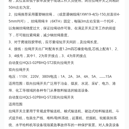
栓，其位置应低于胶带及便于现场工作人员使用。两台拉绳开关之间相距
50m左右为宜。
2、拉绳推荐采用覆塑钢丝绳，（或普通钢线绳1XW19-4(5)-150,丝直径4-
5mm均可）。丝绳用绳卡（6KTH）固定，每隔3m左右安装一个托环，
以免钢丝绳绕度过大，保证拉绳动作可靠。在满足开关正常工作的前提
下，尽可能拉紧绳索，减少钢丝绳垂度。
3、对于爬坡段胶带机，应尽量缩短开关间距，及拉绳长度。
4、接线：拉绳开关出厂时配有长度1.2m四芯橡套电缆,芯线上配有1、2、
3、4线号，其中1、2为常开接点，3、4为常闭接点
自动复位HQLS-02PBHQ-ST2双向拉绳开关
双向拉绳开关
电压：110V、220V、380V电流：1A、2A、3A、4A、5A、.......15A
适用范围：双向拉绳开关广泛用于冶金、煤炭、水泥、采矿、电力、港
埠、化工等领域的各种专门从事散料输送的输送设备.
自动复位HQLS-02PBHQ-ST2双向拉绳开关
适用范围
拉绳开关主要用于常规皮带输送机、梭式输送机、裙边式给料输送机、斗
式提升机，包装生产线、堆料/取料系统，起重机、挖掘机、轮船装卸系
统、水平给料机等设备现场紧急事故停车的一种保护装置。对人身及设备