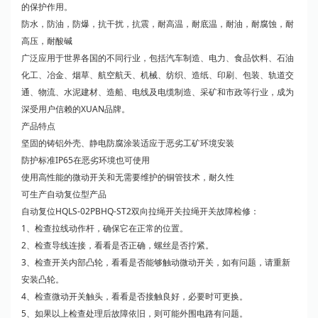
的保护作用。
防水，防油，防爆，抗干扰，抗震，耐高温，耐底温，耐油，耐腐蚀，耐
高压，耐酸碱
广泛应用于世界各国的不同行业，包括汽车制造、电力、食品饮料、石油
化工、冶金、烟草、航空航天、机械、纺织、造纸、印刷、包装、轨道交
通、物流、水泥建材、造船、电线及电缆制造、采矿和市政等行业，成为
深受用户信赖的XUAN品牌。
产品特点
坚固的铸铝外壳、静电防腐涂装适应于恶劣工矿环境安装
防护标准IP65在恶劣环境也可使用
使用高性能的微动开关和无需要维护的铜管技术，耐久性
可生产自动复位型产品
自动复位HQLS-02PBHQ-ST2双向拉绳开关拉绳开关故障检修：
1、检查拉线动作杆，确保它在正常的位置。
2、检查导线连接，看看是否正确，螺丝是否拧紧。
3、检查开关内部凸轮，看看是否能够触动微动开关，如有问题，请重新
安装凸轮。
4、检查微动开关触头，看看是否接触良好，必要时可更换。
5、如果以上检查处理后故障依旧，则可能外围电路有问题。