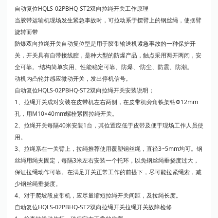
自动复位HQLS-02PBHQ-ST2双向拉绳开关工作原理
当胶带运输机现场发生紧急事故时，可拉动系于摆臂上的钢丝绳，使摆臂
旋转而带
防爆双向拉绳开关自动复位型是用于胶带输送机紧急事故的一种保护开
关，开关具有自带接线腔，是种大型的防爆产品，触点采用两开两闭，安
全可靠。·结构简单实用、性能稳定可靠、防爆、·防尘、防震、防潮。
动机内凸轮并感应微动开关，发出停机信号。
自动复位HQLS-02PBHQ-ST2双向拉绳开关安装说明；
1、拉绳开关成对安装在皮带机左右两侧，在皮带机旁角铁架钻Ф12mm
孔，用M10×40mm螺栓紧固拉绳开关。
2、拉绳开关每隔40米安装1台，其位置应低于皮带及便于现场工作人员使
用。
3、拉绳系在一关臂上，拉绳推荐使用覆塑钢丝绳，直径3~5mm均可。钢
丝绳用绳夹固定，每隔3米左右安装一个托环，以免钢丝绳垂挠度过大，
保证拉绳动作可靠。在满足开关正常工作的前提下，尽可能拉紧绳索，减
少钢丝绳垂挠度。
4、对于爬坡段皮带机，应尽量缩短拉绳开关间距，及拉绳长度。
自动复位HQLS-02PBHQ-ST2双向拉绳开关拉绳开关故障检修