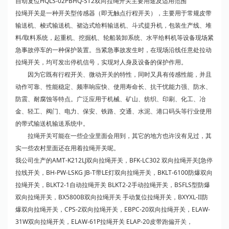
自动复位HQLS-02PBHQ-ST2双向拉绳开关主要用途及适用范围
拉绳开关是一种开关型传感器（即无触点行程开关），主要用于常规皮带
输送机、梭式输送机、裙边式给料输送机、斗式提升机，包装生产线、堆
料/取料系统，起重机、挖掘机、轮船装卸系统、水平给料机等设备现场紧
急事故停车的一种保护装置。当紧急事故发生时，在现场沿线任意处拉动
拉绳开关，均可发出停机信号，实现对人身及设备的保护作用。
因为它既有行程开关、微动开关的特性，同时又具有传感性能，并且
动作可靠、性能稳定、频率响应快、使用寿命长、抗干忧能力强、防水、
防震、耐腐蚀等特点。广泛应用于机械、矿山、纺织、印刷、化工、冶
金、轻工、阀门、电力、保安、铁路、交通、水泥、港口码头等行业使用
的带式输送机输送系统中。
拉绳开关可能在一些企业里面会用到，其它的地方也许没有见过，其
实一些农村里面还在用着拉绳开关呢。
我公司生产的AMT-K212LJ双向拉绳开关，BFK-LC302 双向拉绳开关[急停
拉线开关，BH-PW-LSKG JB-T带LE灯双向拉绳开关，BKLT-6100防爆双向
拉绳开关，BLKT2-1自动拉绳开关 BLKT2-2手动拉绳开关，BSFLS型防爆
双向拉绳开关，BX5800B双向拉绳开关 手动复位拉绳开关，BXYXL-II防
爆双向拉绳开关，CPS-2双向拉绳开关，EBPC-20双向拉绳开关，ELAW-
31W双向拉绳开关，ELAW-61P拉绳开关 ELAP-20皮带
跑偏开关
，