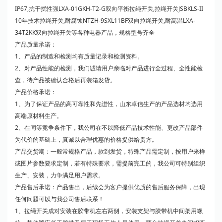
IP67,抗干扰性强LXA-01GKH-T2-G双向平衡拉绳开关,拉绳开关JSBKLS-II
10年技术拉绳开关,耐腐蚀NTZH-9SXL11BF双向拉绳开关,耐高温LXA-
34T2KK双向拉绳开关等各种电器产品，规格型号齐全
产品质量承诺：
1、产品的制造和检测均有质量记录和检测资料。
2、对产品性能的检测，我们诚请用户亲临对产品进行全过程、全性能检
查，待产品被确认合格后再装箱发货。
产品价格承诺：
1、为了保证产品的高可靠性和先进性，山东卓信生产的产品选材均选用
高端原材料生产。
2、在同等竞争条件下，我公司在不以降低产品技术性能、更改产品部件
为代价的基础上，真诚以合理优惠的价格提供给贵方。
产品交货期：一般常规格产品，款到发货，特殊产品需定制，按用户来样
或图片参数要求定制，若有特殊要求，需提前完工的，我公司可特别组织
生产、安装，力争满足用户需求。
产品售后承诺：产品售出，后续会为客户提供优质的售后服务保障，出现
任何问题可以与我公司售后联系！
1、拉绳开关成对安装在胶带机左右两侧，安装支架与胶带机中间架用螺