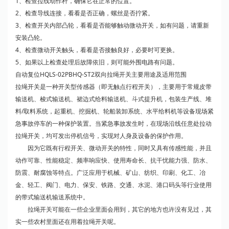
1、检查拉线动作杆，确保它在正常的位置。
2、检查导线连接，看看是否正确，螺丝是否拧紧。
3、检查开关内部凸轮，看看是否能够触动微动开关，如有问题，请重新
安装凸轮。
4、检查微动开关触头，看看是否接触良好，必要时可更换。
5、如果以上检查处理后故障依旧，则可能外围电路有问题。
自动复位HQLS-02PBHQ-ST2双向拉绳开关主要用途及适用范围
拉绳开关是一种开关型传感器（即无触点行程开关），主要用于常规皮带
输送机、梭式输送机、裙边式给料输送机、斗式提升机，包装生产线、堆
料/取料系统，起重机、挖掘机、轮船装卸系统、水平给料机等设备现场紧
急事故停车的一种保护装置。当紧急事故发生时，在现场沿线任意处拉动
拉绳开关，均可发出停机信号，实现对人身及设备的保护作用。
因为它既有行程开关、微动开关的特性，同时又具有传感性能，并且
动作可靠、性能稳定、频率响应快、使用寿命长、抗干忧能力强、防水、
防震、耐腐蚀等特点。广泛应用于机械、矿山、纺织、印刷、化工、冶
金、轻工、阀门、电力、保安、铁路、交通、水泥、港口码头等行业使用
的带式输送机输送系统中。
拉绳开关可能在一些企业里面会用到，其它的地方也许没有见过，其
实一些农村里面还在用着拉绳开关呢。