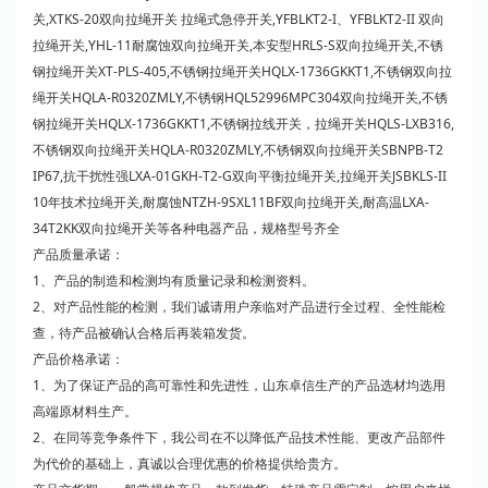
关,XTKS-20双向拉绳开关 拉绳式急停开关,YFBLKT2-I、YFBLKT2-II 双向
拉绳开关,YHL-11耐腐蚀双向拉绳开关,本安型HRLS-S双向拉绳开关,不锈
钢拉绳开关XT-PLS-405,不锈钢拉绳开关HQLX-1736GKKT1,不锈钢双向拉
绳开关HQLA-R0320ZMLY,不锈钢HQL52996MPC304双向拉绳开关,不锈
钢拉绳开关HQLX-1736GKKT1,不锈钢拉线开关，拉绳开关HQLS-LXB316,
不锈钢双向拉绳开关HQLA-R0320ZMLY,不锈钢双向拉绳开关SBNPB-T2
IP67,抗干扰性强LXA-01GKH-T2-G双向平衡拉绳开关,拉绳开关JSBKLS-II
10年技术拉绳开关,耐腐蚀NTZH-9SXL11BF双向拉绳开关,耐高温LXA-
34T2KK双向拉绳开关等各种电器产品，规格型号齐全
产品质量承诺：
1、产品的制造和检测均有质量记录和检测资料。
2、对产品性能的检测，我们诚请用户亲临对产品进行全过程、全性能检
查，待产品被确认合格后再装箱发货。
产品价格承诺：
1、为了保证产品的高可靠性和先进性，山东卓信生产的产品选材均选用
高端原材料生产。
2、在同等竞争条件下，我公司在不以降低产品技术性能、更改产品部件
为代价的基础上，真诚以合理优惠的价格提供给贵方。