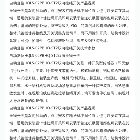
自动复位HQLS-02PBHQ-ST2双向拉绳开关产品说明
拉绳开关是双向触动的，既可安装在输送机中间位置，也可以安装在其两
端，通用的安装设计使拉绳开关即可安装于输送机纵梁顶部也可安装在其
两侧；坚固的铸侣外壳，防护等级为IP65，特殊的环境选择的表面处理，
整体式盖板使得接线及开关调整方便简单，而不用拆卸开关，结构件设计
紧凑；可提供的附件，包括覆塑钢丝绳、绳夹及钢丝绳托环。
自动复位HQLS-02PBHQ-ST2双向拉绳开关技术参数
自动复位HQLS-02PBHQ-ST2双向拉绳开关
自动复位HQLS-02PBHQ-ST2双向拉绳开关是一种开关型传感器（即无触
点行程开关），主要用于常规皮带输送机、梭式输送机、裙边式给料输送
机、斗式提升机，包装生产线、堆料/取料系统，起重机、挖掘机、轮船装
卸系统、水平给料机等设备现场紧急事故停车的一种保护装置。当紧急事
故发生时，在现场沿线任意处拉动拉绳开关，均可发出停机信号，实现对
人身及设备的保护作用。
自动复位HQLS-02PBHQ-ST2双向拉绳开关产品说明
拉绳开关是双向触动的，既可安装在输送机中间位置，也可以安装在其两
端，通用的安装设计使拉绳开关即可安装于输送机纵梁顶部也可安装在其
两侧；坚固的铸侣外壳，防护等级为IP65，特殊的环境选择的表面处理，
整体式盖板使得接线及开关调整方便简单，而不用拆卸开关，结构件设计