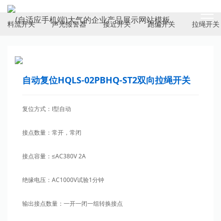
ELECTRICAL SWITCH
料流开关
声光报警器
接近开关
跑偏开关
拉绳开关
自动复位HQLS-02PBHQ-ST2双向拉绳开关
复位方式：Ⅰ型自动
接点数量：常开，常闭
接点容量：≤AC380V 2A
绝缘电压：AC1000V试验1分钟
输出接点数量：一开一闭一组转换接点