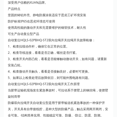
深受用户信赖的XUAN品牌。
产品特点
坚固的铸铝外壳、静电防腐涂装适应于恶劣工矿环境安装
防护标准IP65在恶劣环境也可使用
使用高性能的微动开关和无需要维护的铜管技术，耐久性
可生产自动复位型产品
自动复位HQLS-02PBHQ-ST2双向拉绳开关拉绳开关故障检修：
1、检查拉线动作杆，确保它在正常的位置。
2、检查导线连接，看看是否正确，螺丝是否拧紧。
3、检查开关内部凸轮，看看是否能够触动微动开关，如有问题，请重新
安装凸轮。
4、检查微动开关触头，看看是否接触良好，必要时可更换。
5、如果以上检查处理后故障依旧，则可能外围电路有问题。
自动复位HQLS-02PBHQ-ST2双向拉绳开关工作原理
当胶带运输机现场发生紧急事故时，可拉动系于摆臂上的钢丝绳，使摆臂
旋转而带
防爆双向拉绳开关自动复位型是用于胶带输送机紧急事故的一种保护开
关，开关具有自带接线腔，是种大型的防爆产品，触点采用两开两闭，安
全可靠。·结构简单实用、性能稳定可靠、防爆、·防尘、防震、防潮。