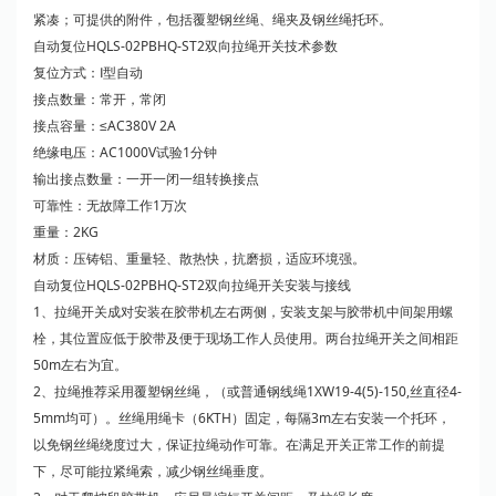
紧凑；可提供的附件，包括覆塑钢丝绳、绳夹及钢丝绳托环。
自动复位HQLS-02PBHQ-ST2双向拉绳开关技术参数
复位方式：Ⅰ型自动
接点数量：常开，常闭
接点容量：≤AC380V 2A
绝缘电压：AC1000V试验1分钟
输出接点数量：一开一闭一组转换接点
可靠性：无故障工作1万次
重量：2KG
材质：压铸铝、重量轻、散热快，抗磨损，适应环境强。
自动复位HQLS-02PBHQ-ST2双向拉绳开关安装与接线
1、拉绳开关成对安装在胶带机左右两侧，安装支架与胶带机中间架用螺
栓，其位置应低于胶带及便于现场工作人员使用。两台拉绳开关之间相距
50m左右为宜。
2、拉绳推荐采用覆塑钢丝绳，（或普通钢线绳1XW19-4(5)-150,丝直径4-
5mm均可）。丝绳用绳卡（6KTH）固定，每隔3m左右安装一个托环，
以免钢丝绳绕度过大，保证拉绳动作可靠。在满足开关正常工作的前提
下，尽可能拉紧绳索，减少钢丝绳垂度。