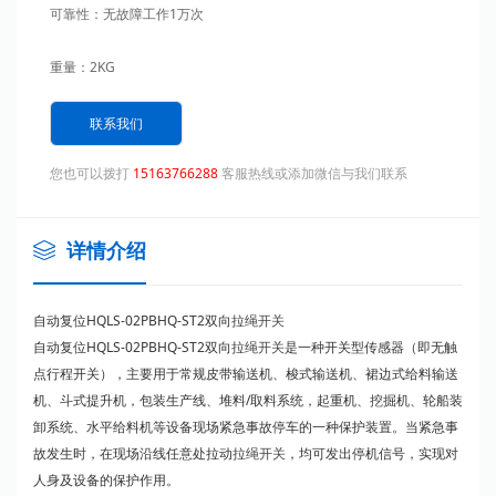
可靠性：无故障工作1万次
重量：2KG
材质：压铸铝、重量轻、散热快，抗磨损，适应环境强。
联系我们
您也可以拨打
15163766288
客服热线或添加微信与我们联系
详情介绍
自动复位HQLS-02PBHQ-ST2双向
拉绳开关
自动复位HQLS-02PBHQ-ST2双向
拉绳开关
是一种开关型传感器（即无触
点行程开关），主要用于常规皮带输送机、梭式输送机、裙边式给料输送
机、斗式提升机，包装生产线、堆料/取料系统，起重机、挖掘机、轮船装
卸系统、水平给料机等设备现场紧急事故停车的一种保护装置。当紧急事
故发生时，在现场沿线任意处拉动
拉绳开关
，均可发出停机信号，实现对
人身及设备的保护作用。