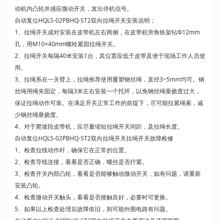
动机内凸轮并感应微动开关，发出停机信号。
自动复位HQLS-02PBHQ-ST2双向拉绳开关安装说明；
1、拉绳开关成对安装在皮带机左右两侧，在皮带机旁角铁架钻Ф12mm
孔，用M10×40mm螺栓紧固拉绳开关。
2、拉绳开关每隔40米安装1台，其位置应低于皮带及便于现场工作人员使
用。
3、拉绳系在一关臂上，拉绳推荐使用覆塑钢丝绳，直径3~5mm均可。钢
丝绳用绳夹固定，每隔3米左右安装一个托环，以免钢丝绳垂挠度过大，
保证拉绳动作可靠。在满足开关正常工作的前提下，尽可能拉紧绳索，减
少钢丝绳垂挠度。
4、对于爬坡段皮带机，应尽量缩短拉绳开关间距，及拉绳长度。
自动复位HQLS-02PBHQ-ST2双向拉绳开关拉绳开关故障检修
1、检查拉线动作杆，确保它在正常的位置。
2、检查导线连接，看看是否正确，螺丝是否拧紧。
3、检查开关内部凸轮，看看是否能够触动微动开关，如有问题，请重新
安装凸轮。
4、检查微动开关触头，看看是否接触良好，必要时可更换。
5、如果以上检查处理后故障依旧，则可能外围电路有问题。